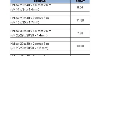
tuntunancahaya2021@gmail.com
Jl. Raya Serang KP.Pademangan
Rt.002/003(Perempatan Asem)